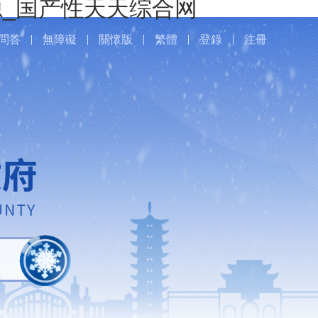
_国产性天天综合网
問答
無障礙
關懷版
繁體
登錄
注冊