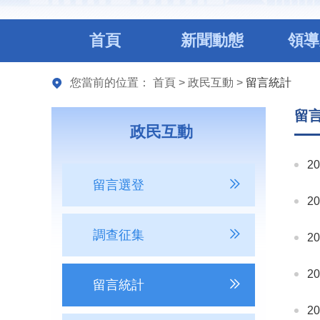
首頁
新聞動態
領導
您當前的位置：
首頁
>
政民互動
>
留言統計
留
政民互動
2
留言選登
2
調查征集
2
2
留言統計
2