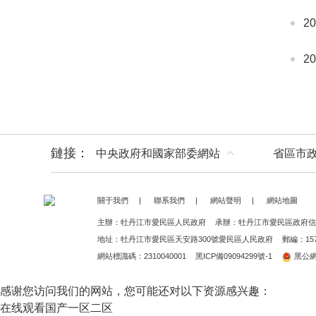
2
2
鏈接：
中央政府和國家部委網站
省區市
關于我們
|
聯系我們
|
網站聲明
|
網站地圖
主辦：牡丹江市愛民區人民政府
承辦：牡丹江市愛民區政府信
地址：牡丹江市愛民區天安路300號愛民區人民政府
郵編：157
網站標識碼：2310040001
黑ICP備09094299號-1
黑公網安
感谢您访问我们的网站，您可能还对以下资源感兴趣：
在线观看国产一区二区