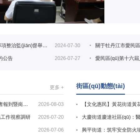
治監(jiān)督舉報電話
2024-07-30
關于牡丹江市愛民區(qū)環(
的公告
2026-07-27
愛民區(qū)第十
街區(qū)動態(tài)
更多 +
暨崗位對接會
2026-08-03
【文化惠民】黃花街道黃花站社
重點工作視察調研
2026-07-20
大慶街道慶達社區(qū)：醫
2026-07-06
興平街道：筑牢安全防火