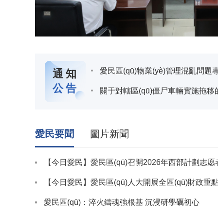
愛民區(qū)物業(yè)管理混亂問題專項整
通知
公告
關于對轄區(qū)僵尸車輛實施拖移
愛民要聞
圖片新聞
【今日愛民】愛民區(qū)召開2026年西部計劃志愿者報到
【今日愛民】愛民區(qū)人大開展全區(qū)財政
愛民區(qū)：淬火鑄魂強根基 沉浸研學礪初心