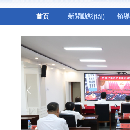
首頁
新聞動態(tài)
領導
開
īn
人大代
發
江漁
科創