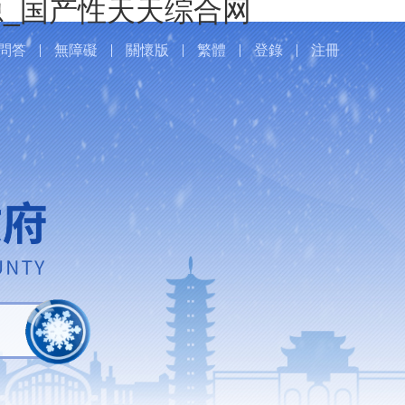
_国产性天天综合网
問答
無障礙
關懷版
繁體
登錄
注冊