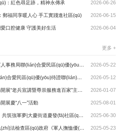
區(qū)：紅色尋足跡，精神永傳承
2026-06-26
ū)：郵福同享暖人心 手工實踐進社區(qū)
2026-06-15
關愛口腔健康 守護美好生活
2026-06-04
更多 +
)合愛民區(qū)優(yōu)待證聯(lián)合會開展走訪慰問活動
2026-05-22
區(qū)優(yōu)待證聯(lián)合會開展走訪慰問活動
2026-05-12
開展“老兵宣講暨尊崇服務進百家”主題活動
2026-01-07
局開展慶“八一”活動
2025-08-01
慶發(fā)社區(qū)為榮獲“四有”優(yōu)秀士兵送喜報
2025-06-30
檢查區(qū)政府《軍人撫恤優(yōu)待條例》貫徹實施情況
2025-05-23