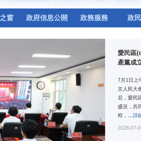
之窗
政府信息公開
政務服務
政
愛民區(
產黨成立
7月1日上
京人民大會
后，愛民區
盛況，共
程，...
詳細
2026-07-0