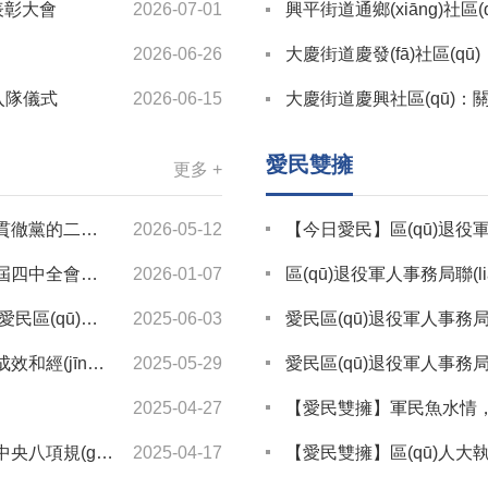
”表彰大會
2026-07-01
興平街道通鄉(xiāng)社
2026-06-26
大慶街道慶發(fā)社區(q
入隊儀式
2026-06-15
大慶街道慶興社區(qū)：
愛民雙擁
更多 +
研討班上的...
2026-05-12
【今日愛民】區(qū)退役軍人事務局聯(lián
現(xiàn)...
2026-01-07
區(qū)退役軍人事務局聯(lián)合愛民
黨支部書記培訓班
2025-06-03
愛民區(qū)退役軍人事務局
(jīng)驗
2025-05-29
愛民區(qū)退役軍人事務
2025-04-27
【愛民雙擁】軍民魚水情，共筑強軍夢|大慶街道
引用發(fā)人深...
2025-04-17
【愛民雙擁】區(qū)人大執(zhí)法