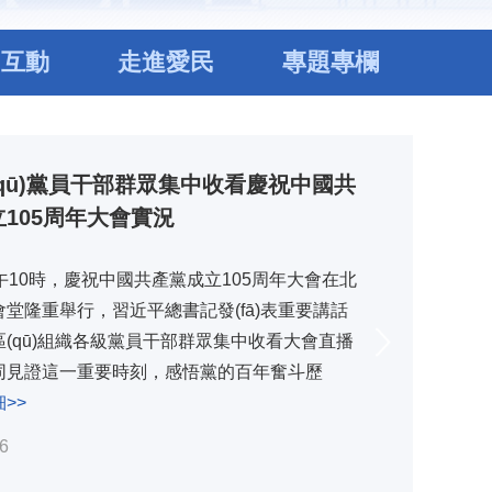
民互動
走進愛民
專題專欄
qū)黨員干部群眾集中收看慶祝中國共
105周年大會實況
午10時，慶祝中國共產黨成立105周年大會在北
堂隆重舉行，習近平總書記發(fā)表重要講話
(qū)組織各級黨員干部群眾集中收看大會直播
同見證這一重要時刻，感悟黨的百年奮斗歷
>>
6