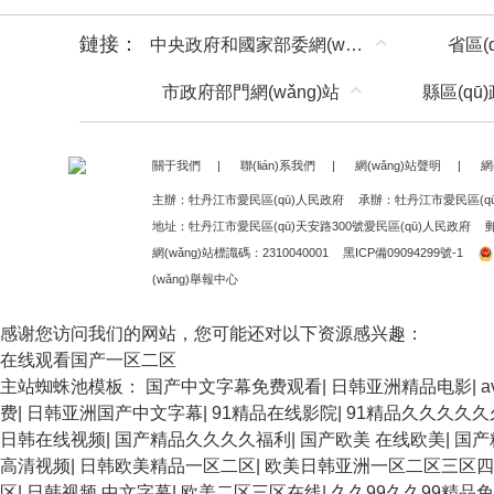
鏈接：
中央政府和國家部委網(wǎng)站
省區(
市政府部門網(wǎng)站
縣區(qū
關于我們
|
聯(lián)系我們
|
網(wǎng)站聲明
|
網
主辦：牡丹江市愛民區(qū)人民政府
承辦：牡丹江市愛民區(q
地址：牡丹江市愛民區(qū)天安路300號愛民區(qū)人民政府
郵
網(wǎng)站標識碼：2310040001
黑ICP備09094299號-1
(wǎng)舉報中心
感谢您访问我们的网站，您可能还对以下资源感兴趣：
在线观看国产一区二区
主站蜘蛛池模板：
国产中文字幕免费观看
|
日韩亚洲精品电影
|
费
|
日韩亚洲国产中文字幕
|
91精品在线影院
|
91精品久久久久
日韩在线视频
|
国产精品久久久久福利
|
国产欧美 在线欧美
|
国产
高清视频
|
日韩欧美精品一区二区
|
欧美日韩亚洲一区二区三区四
区
|
日韩视频 中文字幕
|
欧美二区三区在线
|
久久99久久99精品