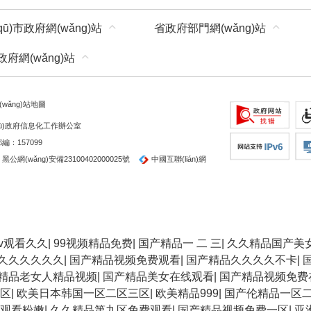
qū)市政府網(wǎng)站
省政府部門網(wǎng)站
)政府網(wǎng)站
(wǎng)站地圖
ū)政府信息化工作辦公室
編：157099
黑公網(wǎng)安備23100402000025號
中國互聯(lián)網
av观看久久
|
99视频精品免费
|
国产精品一 二 三
|
久久精品国产美
久久久久久久久
|
国产精品视频免费观看
|
国产精品久久久久不卡
|
精品老女人精品视频
|
国产精品美女在线观看
|
国产精品视频免费
区
|
欧美日本韩国一区二区三区
|
欧美精品999
|
国产伦精品一区
免观看粉嫩
|
久久精品第九区免费观看
|
国产精品视频免费一区
|
亚