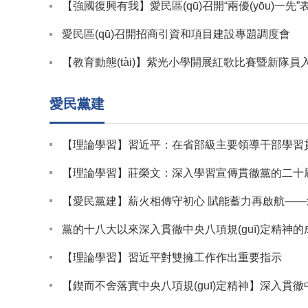
【強國復興有我】愛民區(qū)召開“兩優(yōu)一先
愛民區(qū)召開招商引資和項目建設專題調度會
【教育動態(tài)】紫光小學開展紅歌比賽暨新隊員
愛民黨建
【理論學習】習近平：在省部級主要領導干部學習貫徹黨的二十屆四中全會精神專題
【理論學習】莊榮文：深入學習宣傳貫徹黨的二十屆四中全會精神 以網(wǎng)絡強國建設助力中國式
【愛民黨建】薪火相傳守初心 賦能蓄力再啟航——愛民區(qū)舉辦離退休干部
黨的十八大以來深入貫徹中央八項規(guī)定精神的成效和經
【理論學習】習近平對雙擁工作作出重要指示
【鍥而不舍落實中央八項規(guī)定精神】深入貫徹中央八項規(guī)定精神，總書記這些比喻和