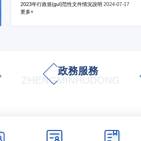
2023年行政規(guī)范性文件情況說明
2024-07-17
更多+
政務服務
ZHENGMINHUDONG
 賦能區(qū)域經(jīng)濟發(fā)展”專題調(diào)研
ū)AIGC科創(chuàng)谷正式揭牌運營
ū)AIGC科創(chuàng)谷正式揭牌運營
(chǎn)黨成立105周年大會實況
(chǎn)黨成立105周年大會實況