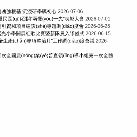
火鑄魂強根基 沉浸研學礪初心
2026-07-06
區(qū)召開“兩優(yōu)一先”表彰大會
2026-07-01
引資和項目建設(shè)專題調(diào)度會
2026-06-26
)】紫光小學開展紅歌比賽暨新隊員入隊儀式
2026-06-15
全生產(chǎn)專項整治月”工作調(diào)度會議
2026-
次全國農(nóng)業(yè)普查領(lǐng)導小組第一次全體