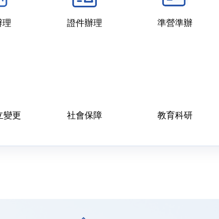
辦理
證件辦理
準營準辦
)立變更
社會保障
教育科研