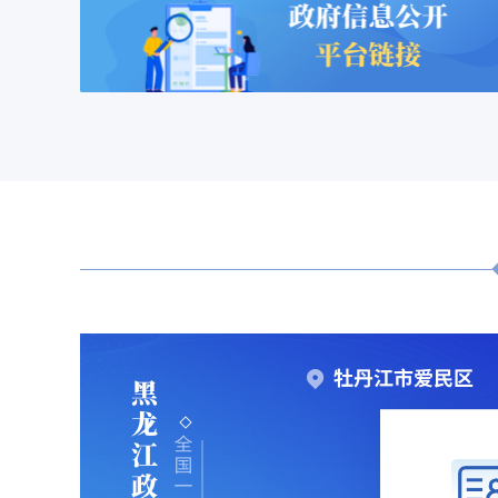
日愛民】愛民區(qū)人大常委會組織開展“聚焦特色新興產(chǎn)業(yè)
【今日愛民】智啟未來·創(chuàng)聚愛民——愛民區(q
【今日愛民】智啟未來·創(chuàng)聚愛民——愛民區(q
愛民區(qū)黨員干部群眾集中收看慶祝中國共產
愛民區(qū)黨員干部群眾集中收看慶祝中國共產