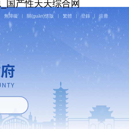
_国产性天天综合网
無障礙
關(guān)懷版
繁體
登錄
注冊