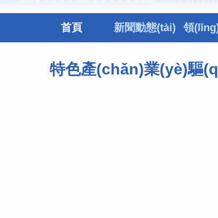
首頁
新聞動態(tài)
領(lǐn
特色產(chǎn)業(yè)驅