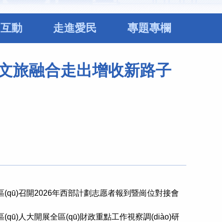
民互動
走進愛民
專題專欄
nóng)文旅融合走出增收新路子
(qū)召開2026年西部計劃志愿者報到暨崗位對接會
qū)人大開展全區(qū)財政重點工作視察調(diào)研