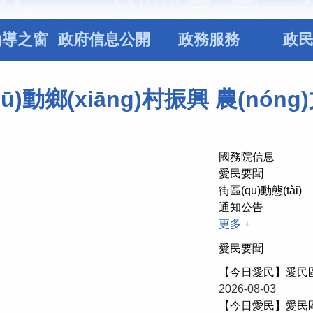
g)導之窗
政府信息公開
政務服務
政
(qū)動鄉(xiāng)村振興 農(
國務院信息
愛民要聞
街區(qū)動態(tài)
通知公告
更多 +
愛民要聞
【今日愛民】愛民區
2026-08-03
【今日愛民】愛民區(