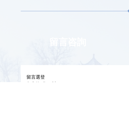
留言咨詢
留言選登
留言統(tǒng)計
更多 +
序號
信件標題
回復時間
更多+