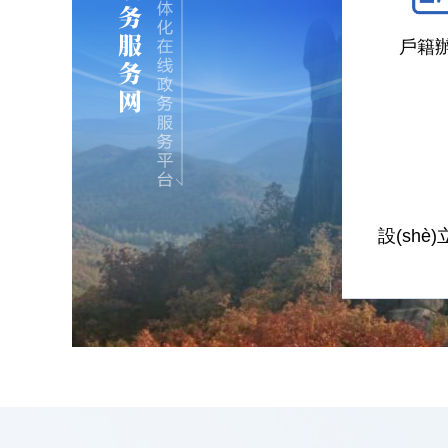
戶籍
設(shè