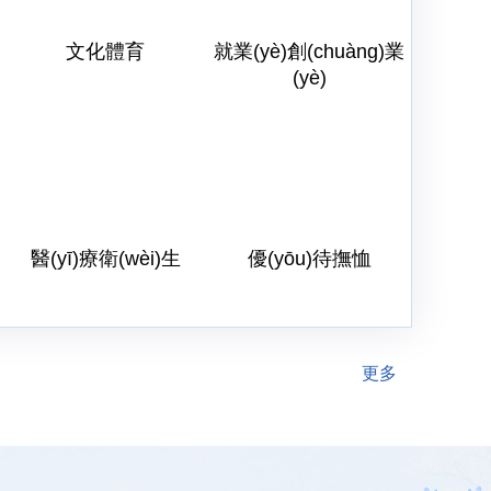
文化體育
就業(yè)創(chuàng)業
(yè)
醫(yī)療衛(wèi)生
優(yōu)待撫恤
更多