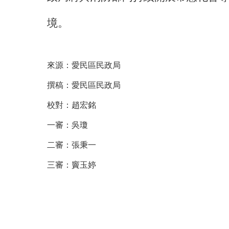
境
。
來源：
愛民區民政局
撰稿：
愛民區民政局
校對：
趙宏銘
一審：
吳瓊
二審：
張秉一
三審：
竇玉婷