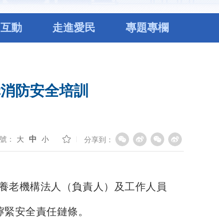
民互動
走進愛民
專題專欄
構消防安全培訓
號：
大
中
小
分享到：
家養老機構法人（負責人）及工作人員
擰緊安全責任鏈條。