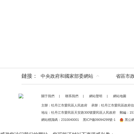
鏈接：
中央政府和國家部委網站
省區市
關于我們
|
聯系我們
|
網站聲明
|
網站地圖
主辦：牡丹江市愛民區人民政府
承辦：牡丹江市愛民區政府信
地址：牡丹江市愛民區天安路300號愛民區人民政府
郵編：157
網站標識碼：2310040001
黑ICP備09094299號-1
黑公網安