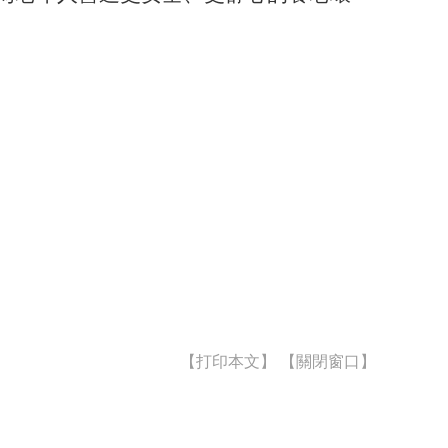
【
打印本文
】
【
關閉窗口
】