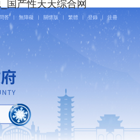
_国产性天天综合网
問答
無障礙
關懷版
繁體
登錄
注冊