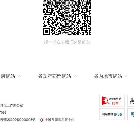
掃一掃在手機打開當前頁
政府網站
省政府部門網站
省內地市網站
息化工作辦公室
099
備23100402000025號
中國互聯網舉報中心