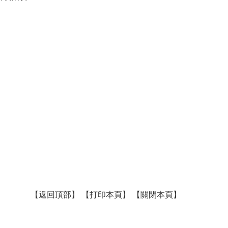
【
返回頂部
】
【
打印本頁
】
【
關閉本頁
】