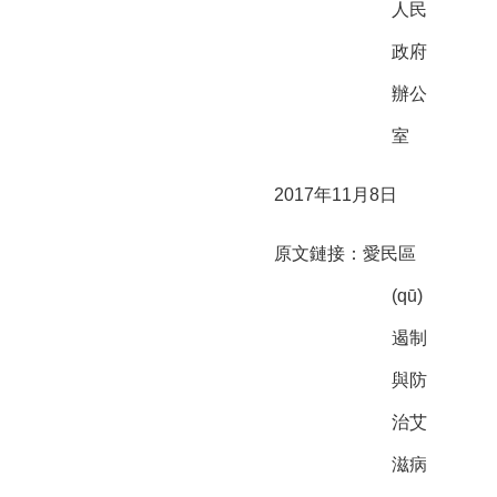
人民
政府
辦公
室
2017年11月8日
原文鏈接：愛民區
(qū)
遏制
與防
治艾
滋病