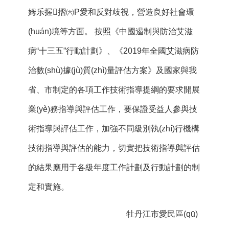
姆乐握摺㈥P愛和反對歧視，營造良好社會環
(huán)境等方面。 按照《中國遏制與防治艾滋
病“十三五”行動計劃》、《2019年全國艾滋病防
治數(shù)據(jù)質(zhì)量評估方案》及國家與我
省、市制定的各項工作技術指導提綱的要求開展
業(yè)務指導與評估工作，要保證受益人參與技
術指導與評估工作，加強不同級別執(zhí)行機構
技術指導與評估的能力，切實把技術指導與評估
的結果應用于各級年度工作計劃及行動計劃的制
定和實施。
牡丹江市愛民區(qū)