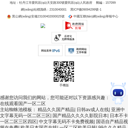
地址：牡丹江市愛民區(qū)天安路300號愛民區(qū)人民政府
郵編：157099
網(wǎng)站標識碼：2310040001
黑ICP備09094299號-1
黑公網(wǎng)安備23100402000025號
中國互聯(lián)網(wǎng)舉報中心
手機版
感谢您访问我们的网站，您可能还对以下资源感兴趣：
在线观看国产一区二区
主站蜘蛛池模板：
精品久久国产精品
|
日韩av成人在线
|
亚洲中
文字幕无码一区二区三区
|
国产精品久久久久影院日本
|
日本不卡
一区二区三区四区
|
中文字幕无码不卡免费视频
|
国语自产精品视
频在免费
|
欧美日本国产在线
|
一区二区欧美日韩
|
99久久久精品