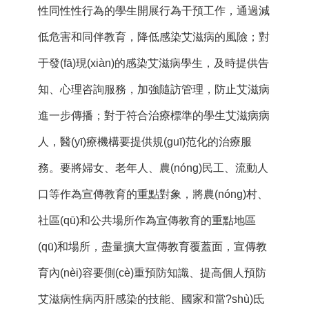
性同性性行為的學生開展行為干預工作，通過減
低危害和同伴教育，降低感染艾滋病的風險；對
于發(fā)現(xiàn)的感染艾滋病學生，及時提供告
知、心理咨詢服務，加強隨訪管理，防止艾滋病
進一步傳播；對于符合治療標準的學生艾滋病病
人，醫(yī)療機構要提供規(guī)范化的治療服
務。要將婦女、老年人、農(nóng)民工、流動人
口等作為宣傳教育的重點對象，將農(nóng)村、
社區(qū)和公共場所作為宣傳教育的重點地區
(qū)和場所，盡量擴大宣傳教育覆蓋面，宣傳教
育內(nèi)容要側(cè)重預防知識、提高個人預防
艾滋病性病丙肝感染的技能、國家和當?shù)氐