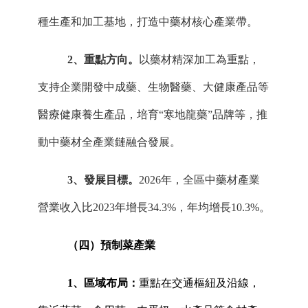
種生產和加工基地，打造中藥材核心產業帶。
2
、
重點方向。
以藥材精深加工為重點，
支持企業開發中成藥、生物醫藥、大健康產品等
醫療健康養生產品，培育
“寒地龍藥”品牌等，推
動中藥材全產業鏈融合發展。
3
、
發展目標。
202
6
年，全
區
中藥材產業
營業收入比
202
3
年增長
34.3%，年均增長10.3%。
（四）預制菜產業
1、區域布局：
重點在交通樞紐及沿線，