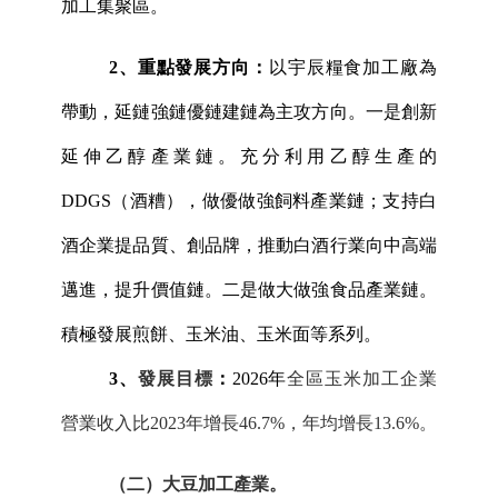
加工集聚區。
2、重點
發展
方向：
以宇辰糧食加工廠為
帶動，延鏈強鏈優鏈建鏈為主攻方向。一是創新
延伸乙醇產業鏈。充分利用乙醇生產的
DDGS（酒糟），做優做強飼料產業鏈；支持白
酒企業提品質、創品牌，推動白酒行業向中高端
邁進，提升價值鏈。二是做大做強食品產業鏈。
積極發展煎餅、玉米油、玉米面等系列。
3、
發展目標
：
2026年
全區玉米加工企業
營業收入比
2023年增長46.7%，年均增長13.6%。
（二）大豆加工產業。