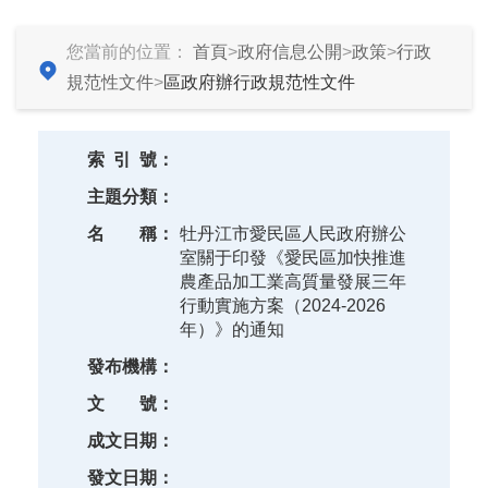
您當前的位置：
首頁
>
政府信息公開
>
政策
>
行政
規范性文件
>
區政府辦行政規范性文件
索
引
號：
主題分類：
名
稱：
牡丹江市愛民區人民政府辦公
室關于印發《愛民區加快推進
農產品加工業高質量發展三年
行動實施方案（2024-2026
年）》的通知
發布機構：
文
號：
成文日期：
發文日期：