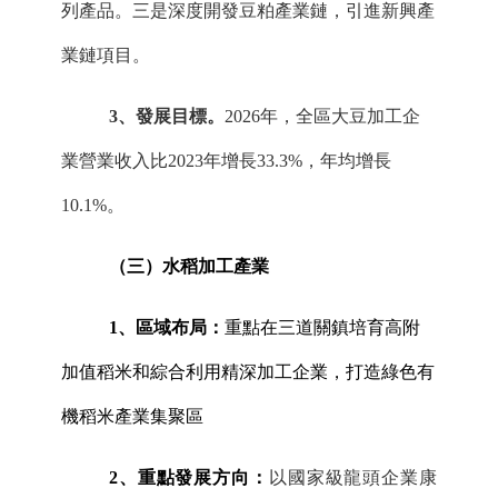
列產品。三是深度開發豆粕產業鏈
，引進
新興產
業鏈
項目
。
3
、
發展目標。
202
6
年，全
區
大豆加工企
業營業收入比
20
23
年增長
33.3%，年均增長
10.1%。
（三）
水稻加工
產業
1、
區域布局：
重點在三道關鎮培育高附
加值稻米和綜合利用精深加工企業，打造綠色有
機稻米產業集聚區
2、重點
發展
方向：
以國家級龍頭企業康