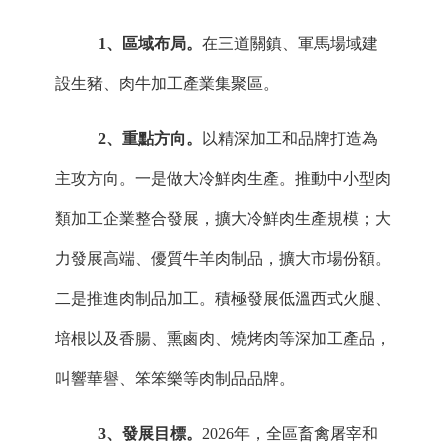
1、
區域布局。
在三道關鎮、軍馬場域建
設生豬
、肉牛
加工產業集聚區。
2
、
重點方向。
以精深加工和品牌打造為
主攻方向。一是做大冷鮮肉生產。推動中小型肉
類加工企業整合發展，擴大冷鮮肉生產規模；大
力發展高端、優質牛羊肉制品，擴大市場份額。
二是推進肉制品加工。積極發展低溫西式火腿、
培根以及香腸、熏鹵肉、燒烤肉等深加工產品，
叫響
華譽、笨笨樂等
肉制品品牌。
3
、
發展目標。
202
6
年，全
區
畜禽屠宰和